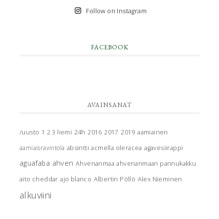
Follow on Instagram
FACEBOOK
AVAINSANAT
/uusto
1 2 3 liemi
24h
2016
2017
2019
aamiainen
aamiaisravintola
absintti
acmella oleracea
agavesiirappi
ahven
aguafaba
Ahvenanmaa
ahvenanmaan pannukakku
aito cheddar
ajo blanco
Albertin Pöllö
Alex Nieminen
alkuviini