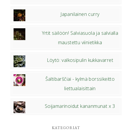
Japanilainen curry
Yrtit säilöön! Salviasuola ja salvialla
maustettu viinietikka
Löytö: valkosipulin kukkavarret
Šaltibarščiai - kylmä borssikeitto
liettualaisittain
Soijamarinoidut kananmunat x 3
KATEGORIAT